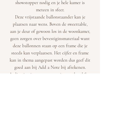
showstopper nodig en je hele kamer is
meteen in sfeer.
Deze vrijstaande ballonstaander kan je
plaatsen naar wens. Boven de sweettable,
aan je deur of gewoon los in de woonkamer,
geen zorgen over bevestiginsmateriaal want
deze ballonnen staan op een frame die je
steeds kan verplaatsen. Het cijfer en frame
kan in thema aangepast worden dus geef dit
goed aan bij Add a Note bij afrekenen.
Indien je niet over een camionette beschikt,
moet deze frame steeds in samenspraak
geleverd worden.
©2020 by Shop at Lola Land. Proudly created with
Wix.com